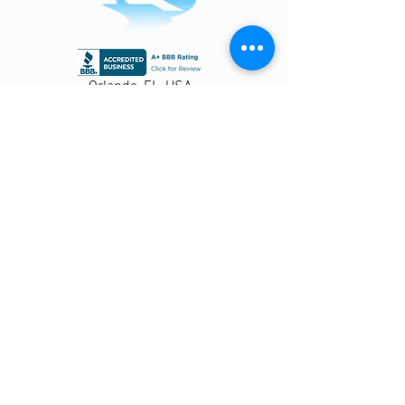
Orlando, FL, USA
Get a Quote
©
2013-2021
Executive Car Service of
Orlando a dba of
Tropical Tours & Transportation, Inc.